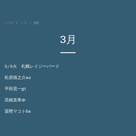
HOME
LIVE
3月
3月
3/3火 札幌レイジーバード
松原慎之介as
平田晃一gt
高橋直希dr
冨樫マコトba