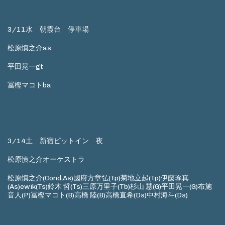
3/11水 朝霞台 停車場
松原慎之介as
平田晃一gt
冨樫マコトba
3/14土 新宿ピットイン 夜
松原慎之介オーケストラ
松原慎之介(Cond,As)國府方章弘(Tp)菊地立起(Tp)伊藤琢真
(As)ewik(Ts)鈴木 哲(Ts)三原万里子(Tb)杉山 慧(G)平田晃一(G)布施
音人(P)冨樫マコト(B)高橋 陸(B)高橋直希(Ds)中村海斗(Ds)