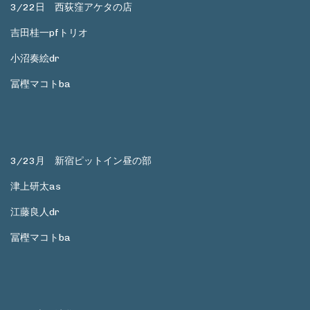
3/22日 西荻窪アケタの店
吉田桂一pfトリオ
小沼奏絵dr
冨樫マコトba
3/23月 新宿ピットイン昼の部
津上研太as
江藤良人dr
冨樫マコトba