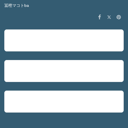
冨樫マコトba
4月
2月
2026年1月