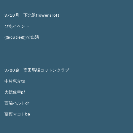
3/16月 下北沢flowers loft
ぴあイベント
(((((cutie)))))で出演
3/20金 高田馬場コットンクラブ
中村恵介tp
大徳俊幸pf
西脇ハルトdr
冨樫マコトba